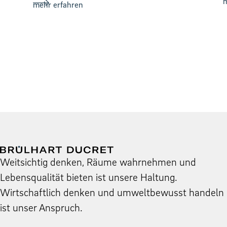
m
mehr erfahren
Weit­sichtig denken, Räume wahrnehmen und
Leben­squal­ität bieten ist unsere Hal­tung.
Wirtschaftlich denken und umwelt­be­wusst han­deln
ist unser Anspruch.