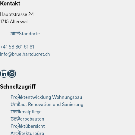
Kontakt
Haupt­strasse 24
1715 Alter­swil
alle Standorte
+41 58 861 61 61
info@bruelhartducret.ch
LinkedIn
Instagram
Schnellzugriff
Projektentwicklung Wohnungsbau
Umbau, Renovation und Sanierung
Denkmalpflege
Gewerbebauten
Projektübersicht
Architekturbüro