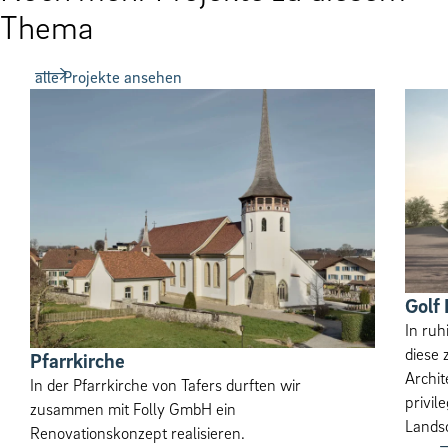
Thema
alle Projekte ansehen
Golf
In ruh
diese 
Pfar­rkirche
Archit
In der Pfarrkirche von Tafers durften wir
privil
zusammen mit Folly GmbH ein
Landsc
Renovationskonzept realisieren.