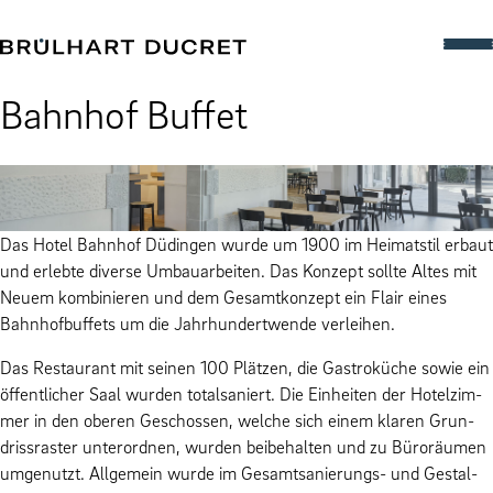
Bahn­hof Buffet
Das Hotel Bahn­hof Düdin­gen wurde um 1900 im Heimat­stil erbaut
und erlebte diverse Umbauar­beit­en. Das Konzept sollte Altes mit
Neuem kom­binieren und dem Gesamtkonzept ein Flair eines
Bahn­hof­buf­fets um die Jahr­hundertwende ver­lei­hen.
Das Restau­rant mit seinen 100 Plätzen, die Gas­troküche sowie ein
öffentlich­er Saal wur­den total­saniert. Die Ein­heit­en der Hotelz­im­
mer in den oberen Geschossen, welche sich einem klaren Grun­
dris­s­raster unterord­nen, wur­den beibehal­ten und zu Büroräu­men
umgenutzt. All­ge­mein wurde im Gesamt­sanierungs- und Gestal­