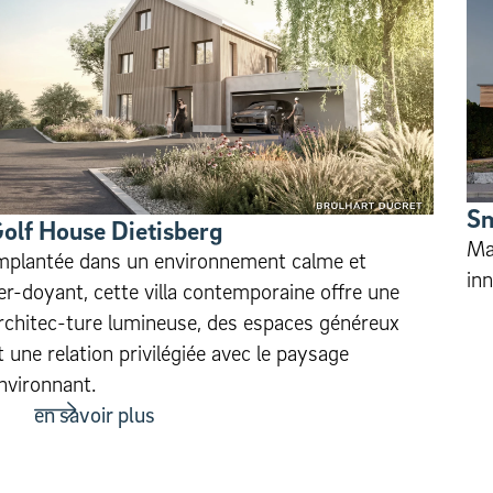
S
olf House Dietisberg
Mai
mplantée dans un environnement calme et
inn
er-doyant, cette villa contemporaine offre une
rchitec-ture lumineuse, des espaces généreux
t une relation privilégiée avec le paysage
nvironnant.
en savoir plus