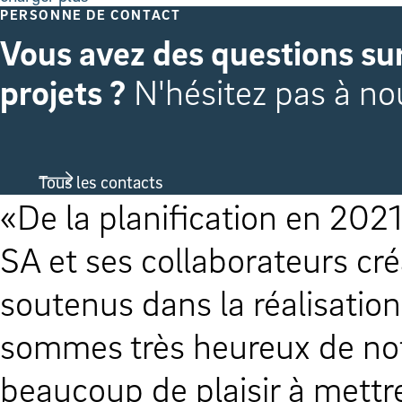
PERSONNE DE CONTACT
Vous avez des questions sur
projets ?
N'hésitez pas à no
Tous les contacts
23, Brülhart Ducret
Mon bur
merveilleusement
impatient
truction. Nous
Ralph Ch.
t avons eu
t Ducret SA.