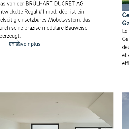
as von der BRÜLHART DUCRET AG
ntwickelte Regal #1 mod. dép. ist ein
Ce
ielseitig einsetzbares Möbelsystem, das
Ga
urch seine präzise modulare Bauweise
Le
berzeugt.
Ga
en savoir plus
de
et 
eff