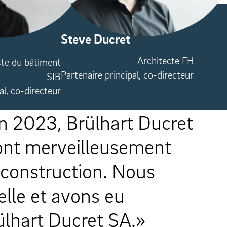
Steve Ducret
Architecte FH
ste du bâtiment
Partenaire principal, co-directeur
SIB
al, co-directeur
 projet de construction. N
orme.