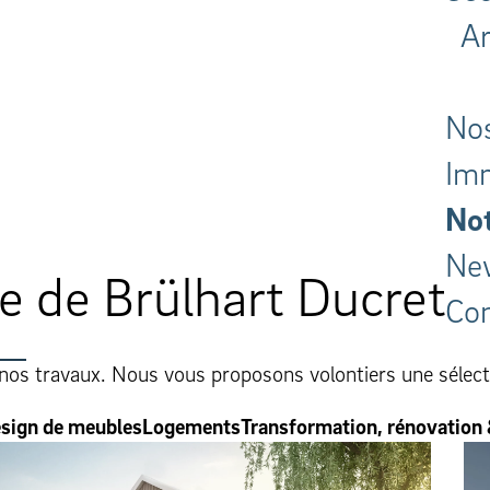
Ar
Nos
Imm
Not
New
le de Brülhart Ducret
Con
 nos travaux. Nous vous proposons volontiers une sélec
sign de meubles
Logements
Transformation, rénovation