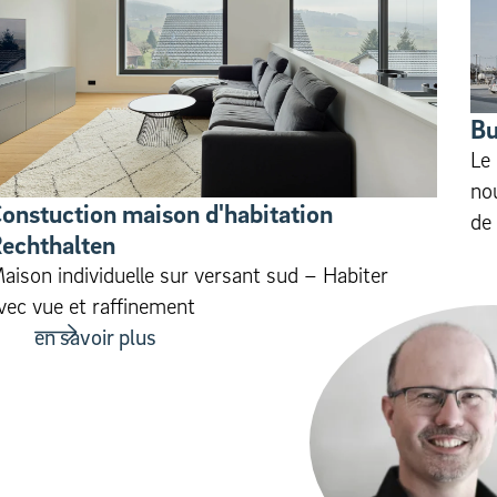
Bu
Le
no
onstuction maison d'habitation
de 
echthalten
aison individuelle sur versant sud – Habiter
vec vue et raffinement
en savoir plus