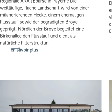
Regionale ARA l’Eparse in Payerne Die
D
weitläufige, flache Landschaft wird von einer
e
mäandrierenden Hecke, einem ehemaligen
v
Flusslauf, sowie der begradigten Broye
d
geprägt. Nördlich der Broye begleitet eine
ü
Birkenallee den Flusslauf und dient als
natürliche Filterstruktur.
en savoir plus