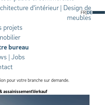
chitecture d'intérieur | Design de
FR
DE
meubles
 projets
obilier
re bureau
s | Jobs
tact
tion pour votre branche sur demande.
 & assainissement
Verkauf