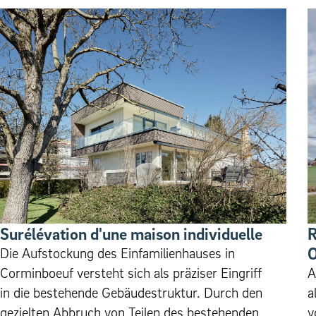
Surélévation d'une maison individuelle
R
O
Die Aufstockung des Einfamilienhauses in
Corminboeuf versteht sich als präziser Eingriff
A
in die bestehende Gebäudestruktur. Durch den
a
gezielten Abbruch von Teilen des bestehenden
v