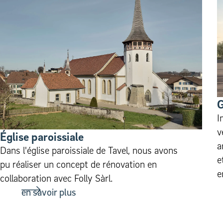
G
I
v
Église parois­siale
a
Dans l'église paroissiale de Tavel, nous avons
e
pu réaliser un concept de rénovation en
e
collaboration avec Folly Sàrl.
en savoir plus