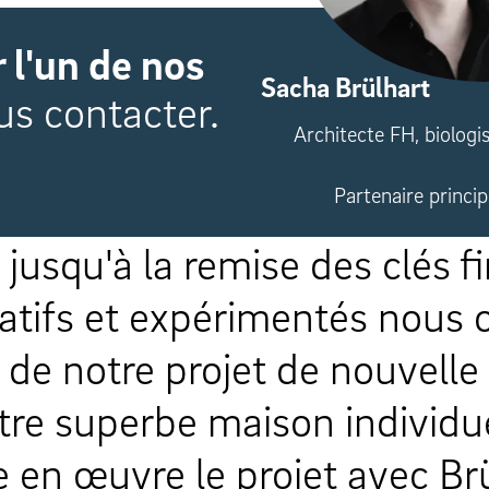
 l'un de nos
Sacha Brülhart
us contacter.
Architecte FH, biologi
Partenaire princip
eau d'architecture, pour un
s de voir le projet prendre f