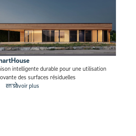
martHouse
­son intel­li­gente durable pour une util­i­sa­tion
o­vante des sur­faces résidu­elles
en savoir plus