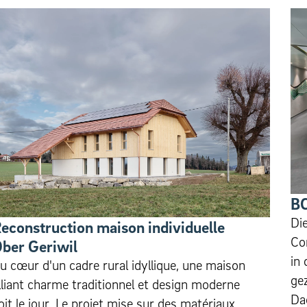
BC
Di
econstruction maison individuelle
Cor
ber Geriwil
in
u cœur d'un cadre rural idyllique, une maison
ge
lliant charme traditionnel et design moderne
Da
oit le jour. Le projet mise sur des matériaux