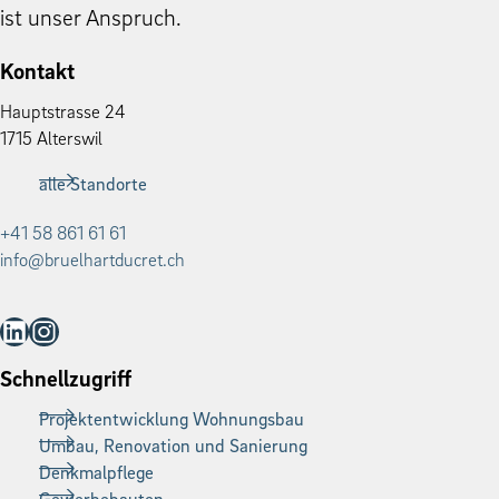
ist unser Anspruch.
Kontakt
Haupt­strasse 24
1715 Alter­swil
alle Standorte
+41 58 861 61 61
info@bruelhartducret.ch
LinkedIn
Instagram
Schnellzugriff
Projektentwicklung Wohnungsbau
Umbau, Renovation und Sanierung
Denkmalpflege