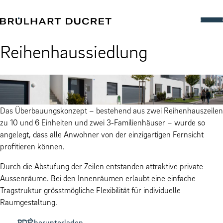
Rei­hen­haussied­lung
Das Über­bau­ungskonzept – beste­hend aus zwei Rei­hen­hauszeilen
zu 10 und 6 Ein­heit­en und zwei 3‑Familienhäuser – wurde so
angelegt, dass alle Anwohn­er von der einzi­gar­ti­gen Fern­sicht
prof­i­tieren kön­nen.
Durch die Abstu­fung der Zeilen ent­standen attrak­tive pri­vate
Aussen­räume. Bei den Innen­räu­men erlaubt eine ein­fache
Tragstruk­tur grösst­mögliche Flex­i­bil­ität für indi­vidu­elle
Raumgestaltung.
PDF herunterladen