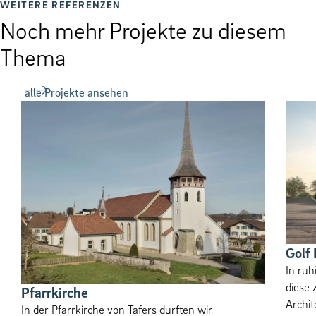
WEITERE REFERENZEN
Noch mehr Projekte zu diesem
Thema
alle Projekte ansehen
Golf
In ruh
diese 
Pfar­rkirche
Archit
In der Pfarrkirche von Tafers durften wir