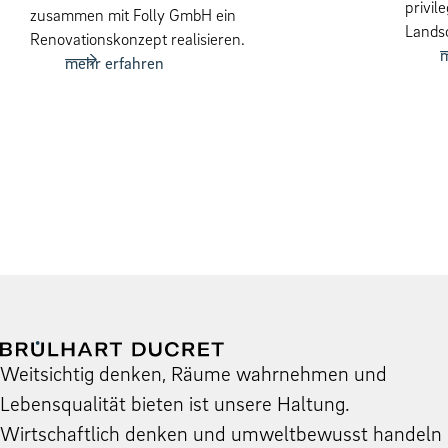
privil
zusammen mit Folly GmbH ein
Landsc
Renovationskonzept realisieren.
m
mehr erfahren
Weit­sichtig denken, Räume wahrnehmen und
Leben­squal­ität bieten ist unsere Hal­tung.
Wirtschaftlich denken und umwelt­be­wusst han­deln