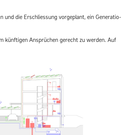
n und die Erschlies­sung vorge­plant, ein Gen­er­a­tio­
, um künftigen Ansprüchen gerecht zu wer­den. Auf