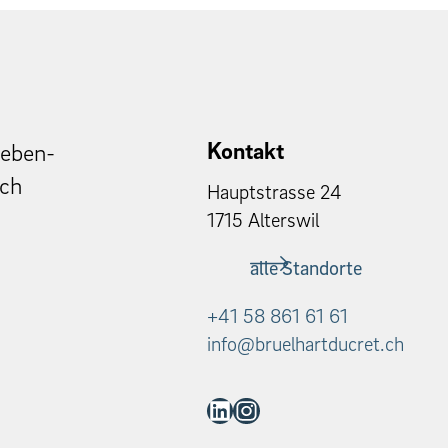
Kontakt
Leben­
ich
Haupt­strasse 24
1715 Alter­swil
alle Standorte
+41 58 861 61 61
info@bruelhartducret.ch
LinkedIn
Instagram