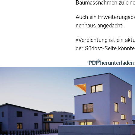
Bau­mass­nah­men zu ein
Auch ein Erweiterungs­bau 
nen­haus angedacht.
«Verdich­tung ist ein akt
der Südost-Seite könnte
PDF herunterladen