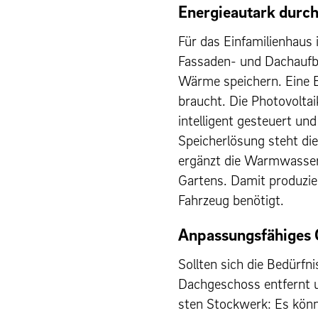
Energieau­tark durc
Für das Ein­fam­i­lien­ha
Fas­saden- und Dachauf­
Wärme spe­ich­ern. Eine
braucht. Die Pho­to­volt
intel­li­gent ges­teuert 
Speicherlösung ste­ht die
ergänzt die Warmwasser­
Gartens. Damit pro­duzie
Fahrzeug benötigt.
Anpassungsfähiges
Soll­ten sich die Bedürfn
Dachgeschoss ent­fer­nt u
sten Stock­w­erk: Es könn