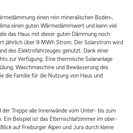
 Wärmedäm­mung einen rein min­er­alis­chen Boden‑,
mk­li­ma einen guten Wärmedämmwert und kann viel
, die das Haus mit dieser guten Dämmung noch
ziert jährlich über 9 MWh Strom. Der Solarstrom wird
und des Elek­tro­fahrzeuges genutzt. Dank ein­er
chts zur Verfügung. Eine ther­mis­che Solaran­lage
Spülung, Waschmas­chine und Bewässerung des
e die Fam­i­lie für die Nutzung von Haus und
wand der Treppe alle Innenwände vom Unter- bis zum
. Ein Beispiel ist das Eltern­schlafz­im­mer im ober­
Blick auf Freiburg­er Alpen und Jura durch kleine