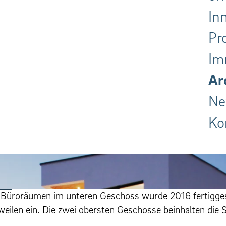
In
Pr
Im
Ar
Ne
Ko
mit Büroräu­men im unteren Geschoss wurde 2016 fer­tigges
weilen ein. Die zwei ober­sten Geschosse bein­hal­ten die