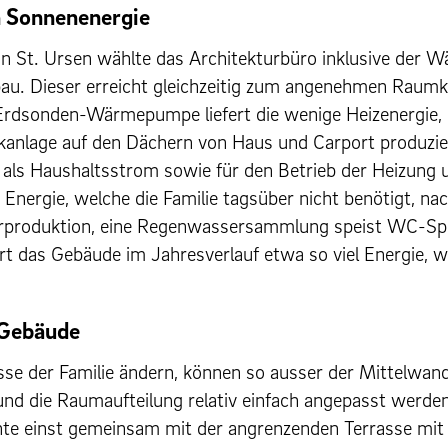
h Sonnenenergie
us in St. Ursen wählte das Architekturbüro inklu­sive der
bau. Dieser erre­icht gle­ichzeit­ig zum angenehmen Rau
 Erdsonden-Wärmepumpe liefert die wenige Heizen­ergie
aikan­lage auf den Dächern von Haus und Car­port pro­du
und als Haushaltsstrom sowie für den Betrieb der Heizung 
 Energie, welche die Fam­i­lie tagsüber nicht benötigt, na
pro­duk­tion, eine Regen­wasser­samm­lung speist WC-
rt das Gebäude im Jahresver­lauf etwa so viel Energie, wi
 Gebäude
isse der Fam­i­lie ändern, können so auss­er der Mit­tel­
nd die Rau­maufteilung rel­a­tiv ein­fach angepasst wer­den
te einst gemein­sam mit der angren­zen­den Ter­rasse mit 