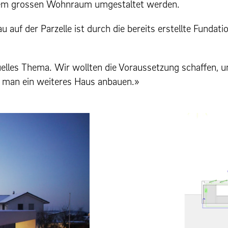
em grossen Wohn­raum umgestal­tet wer­den.
auf der Parzelle ist durch die bere­its erstellte Fun­da­tio
uelles The­ma. Wir woll­ten die Voraus­set­zung schaf­fen
 man ein weit­eres Haus anbauen.»