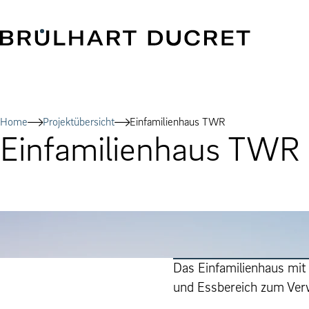
Home
Projektübersicht
Ein­fam­i­lien­haus TWR
Ein­fam­i­lien­haus TWR
Das Ein­fam­i­lien­haus 
und Ess­bere­ich zum Ver­