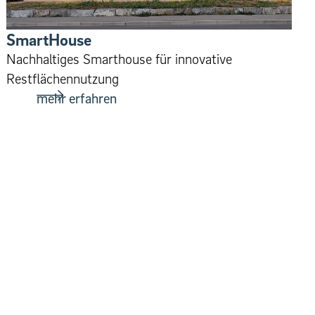
Smar­t­House
Nach­haltiges Smar­t­house für inno­v­a­tive
Restflächennutzung
mehr erfahren