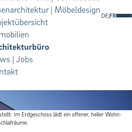
nenarchitektur | Möbeldesign
DE
FR
ojektübersicht
mobilien
chitekturbüro
ws | Jobs
ntakt
tellt. Im Erdgeschoss lädt ein offen­er, heller Wohn-
 Schlafräume.