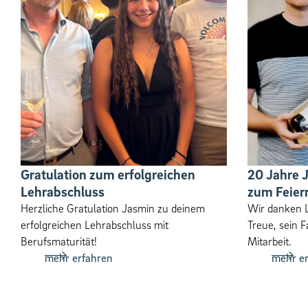
Gratulation zum erfolgreichen
20 Jahre 
Lehrabschluss
zum Feier
Herzliche Gratulation Jasmin zu deinem
Wir danken L
erfolgreichen Lehrabschluss mit
Treue, sein F
Berufsmaturität!
Mitar­beit.
mehr erfahren
mehr e