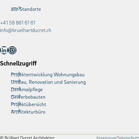
alle Standorte
+41 58 861 61 61
info@bruelhartducret.ch
LinkedIn
Instagram
Schnellzugriff
Projektentwicklung Wohnungsbau
Umbau, Renovation und Sanierung
Denkmalpflege
Gewerbebauten
Projektübersicht
Architekturbüro
© Brülhart Ducret Architekten
Impressum
Datenschutz