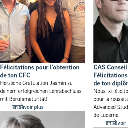
Félicitations pour l’obtention
CAS Conseil 
de ton CFC
Félicitations
de ton diplô
Herzliche Gratulation Jasmin zu
deinem erfolgreichen Lehrabschluss
Nous te félici
mit Berufsmaturität!
pour la réussit
en savoir plus
Advanced Studi
de Lucerne.
en savoir