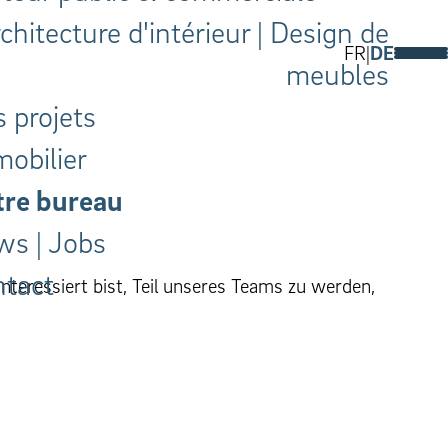
chitecture d'intérieur | Design de
FR
DE
meubles
 projets
obilier
re bureau
s | Jobs
tact
interessiert bist, Teil unseres Teams zu wer­den,