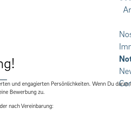
Ar
Nos
Imm
Not
ng!
New
Con
erten und engagierten Per­sön­lichkeit­en. Wenn Du daran 
eine Bewerbung zu.
der nach Vereinbarung: