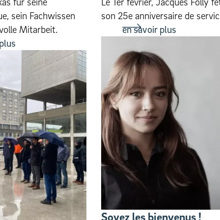
as für seine
Le 1er février, Jacques Folly fê
ue, sein Fach­wis­sen
son 25e anniversaire de servic
olle Mitar­beit.
en savoir plus
 plus
Soyez les bienvenus !