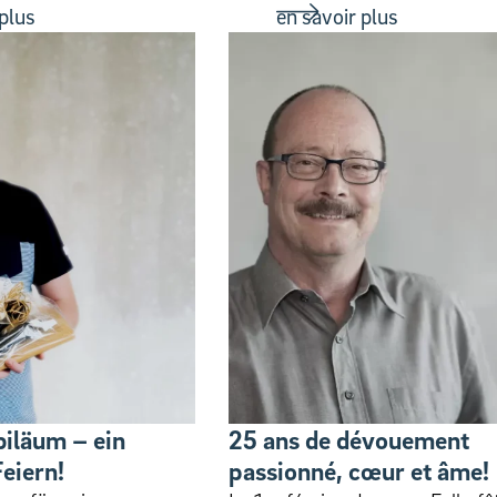
 plus
en savoir plus
biläum – ein
25 ans de dévouement
eiern!
passionné, cœur et âme!