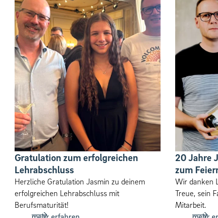
Gratulation zum erfolgreichen
20 Jahre 
Lehrabschluss
zum Feier
Herzliche Gratulation Jasmin zu deinem
Wir danken L
erfolgreichen Lehrabschluss mit
Treue, sein F
Berufsmaturität!
Mitar­beit.
mehr erfahren
mehr e