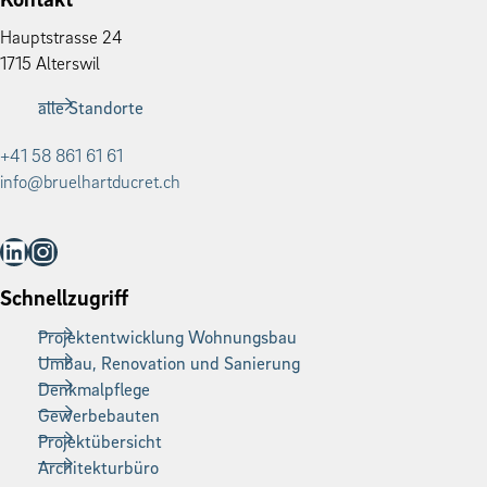
Haupt­strasse 24
1715 Alter­swil
alle Standorte
+41 58 861 61 61
info@bruelhartducret.ch
LinkedIn
Instagram
Schnellzugriff
Projektentwicklung Wohnungsbau
Umbau, Renovation und Sanierung
Denkmalpflege
Gewerbebauten
Projektübersicht
Architekturbüro